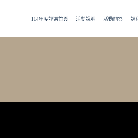
114年度評選首頁
活動說明
活動問答
課