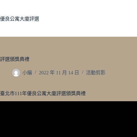
跳
至
主
優良公寓大廈評選
要
內
容
評選頒獎典禮
小編
2022 年 11 月 14 日
活動剪影
臺北市111年優良公寓大廈評選頒獎典禮